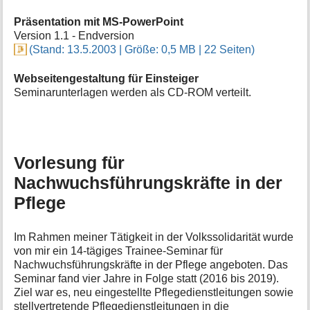
e
Präsentation mit MS-PowerPoint
n
Version 1.1 - Endversion
z
(Stand: 13.5.2003 | Größe: 0,5 MB | 22 Seiten)
u
r
S
Webseitengestaltung für Einsteiger
e
Seminarunterlagen werden als CD-ROM verteilt.
i
t
e
Vorlesung für
Nachwuchsführungskräfte in der
Pflege
Im Rahmen meiner Tätigkeit in der Volkssolidarität wurde
von mir ein 14-tägiges Trainee-Seminar für
Nachwuchsführungskräfte in der Pflege angeboten. Das
Seminar fand vier Jahre in Folge statt (2016 bis 2019).
Ziel war es, neu eingestellte Pflegedienstleitungen sowie
stellvertretende Pflegedienstleitungen in die