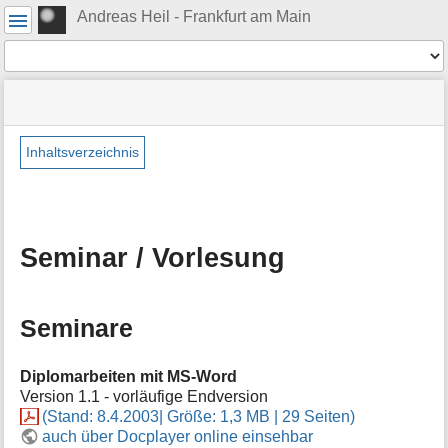
Benutzer-
Andreas Heil - Frankfurt am Main
Werkzeuge
Werkzeuge
Navigationsmenüs
Seitenstatus
Standortanzeiger
Sie
und
befinden
Suche
»
Seiten-
sich
Publikation
Werkzeuge
Inhaltsverzeichnis
hier:
»
M
Seminar
e
/
t
Vorlesung
a
Seminar / Vorlesung
i
n
f
o
Seminare
r
m
a
Diplomarbeiten mit MS-Word
t
Version 1.1 - vorläufige Endversion
i
(Stand: 8.4.2003| Größe: 1,3 MB | 29 Seiten)
o
auch über Docplayer online einsehbar
n