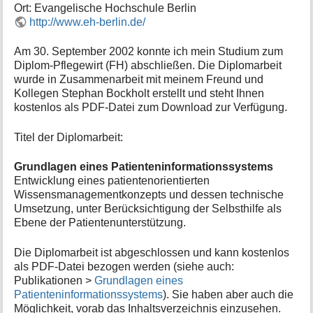
Ort: Evangelische Hochschule Berlin
e
http://www.eh-berlin.de/
n
z
Am 30. September 2002 konnte ich mein Studium zum
u
Diplom-Pflegewirt (FH) abschließen. Die Diplomarbeit
r
S
wurde in Zusammenarbeit mit meinem Freund und
e
Kollegen Stephan Bockholt erstellt und steht Ihnen
i
kostenlos als PDF-Datei zum Download zur Verfügung.
t
e
Titel der Diplomarbeit:
Grundlagen eines Patienteninformationssystems
Entwicklung eines patientenorientierten
Wissensmanagementkonzepts und dessen technische
Umsetzung, unter Berücksichtigung der Selbsthilfe als
Ebene der Patientenunterstützung.
Die Diplomarbeit ist abgeschlossen und kann kostenlos
als PDF-Datei bezogen werden (siehe auch:
Publikationen >
Grundlagen eines
Patienteninformationssystems
). Sie haben aber auch die
Möglichkeit, vorab das Inhaltsverzeichnis einzusehen.